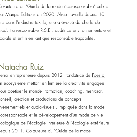
o-auteure du "Guide de la mode écoresponsable" publié
ar Mango Editions en 2020. Alice travaille depuis 10
ns dans l'industrie textile, elle a évolué de cheffe de
roduit à responsable R.S.E : auditrice environnementale et
ociale et enfin en tant que responsable traçabilité.
Natacha Ruiz
erial entrepreneure depuis 2012, fondatrice de
Poesia
,
n écosystème mettant en lumière la créativité engagée
our poétiser le monde (formation, coaching, mentorat,
onseil, création et productions de concepts,
vénementiels et audiovisuels). Impliquée dans la mode
écoresponsable et le développement d'un mode de vie
cologique de l'écologie intérieure à l'écologie extérieure
depuis 2011. Co-auteure du "Guide de la mode