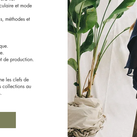
culaire et mode
ls, méthodes et
que.
ie.
et de production.
e les clefs de
 collections au
.