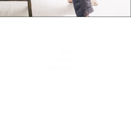
Email
Contact
Confide
ntialité