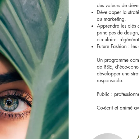
des valeurs de dév
Développer la stra
au marketing.
Apprendre les clés 
principes de desig
circulaire, régénéra
Future Fashion : le
Un programme comple
de RSE, d'éco-conce
développer une stra
responsable.
Public : professionn
Co-écrit et animé a