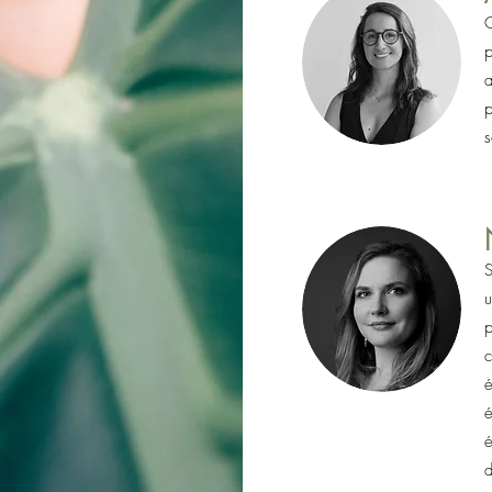
C
p
a
p
s
S
u
p
c
é
é